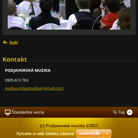
Späť
Kontakt
PODJAVORSKÁ MUZIKA
0905 613 763
podjavor
skamuzik
a@gmail.
com
Štandardná verzia
To Top
(c) Podjavorská muzika 1/2013
Vytvorte si web stránku zdarma!