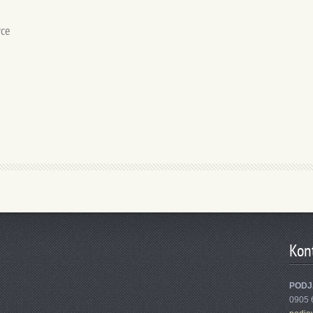
vce
Kon
PODJ
0905 