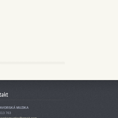
takt
AVORSKÁ MUZIKA
613 763